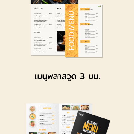
เมนูพลาสวูด 3 มม.