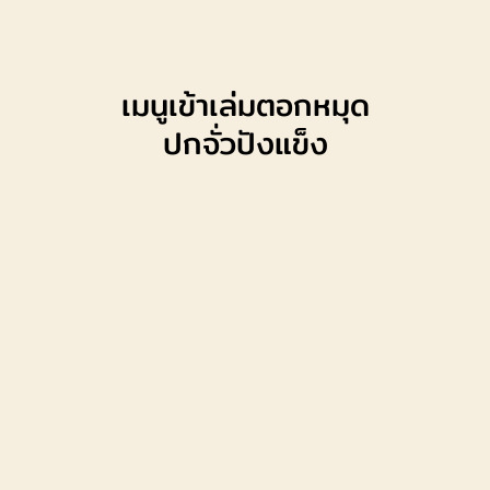
เมนูเข้าเล่มตอกหมุด
ปกจั่วปังแข็ง